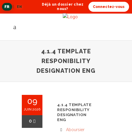
Déjà un dossier chez
FR
|
EN
Connectez-vous
langue
nous?
actuelle
4.1.4 TEMPLATE
RESPONIBILITY
DESIGNATION ENG
09
4.1.4 TEMPLATE
JUIN 2026
RESPONIBILITY
DESIGNATION
ENG
0
Aboursier