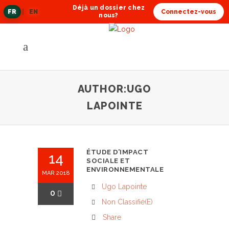
Déjà un dossier chez
FR
|
EN
Connectez-vous
langue
nous?
actuelle
AUTHOR:UGO
LAPOINTE
ÉTUDE D’IMPACT
14
SOCIALE ET
ENVIRONNEMENTALE
MAR 2018
Ugo Lapointe
0
Non Classifié(e)
Share