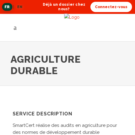
Déjà un dossier chez
FR
|
EN
Connectez-vous
langue
nous?
actuelle
AGRICULTURE
DURABLE
SERVICE DESCRIPTION
SmartCert réalise des audits en agriculture pour
des normes de développement durable