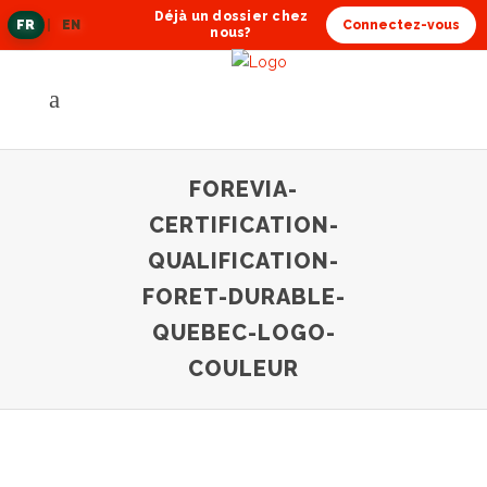
Déjà un dossier chez
FR
|
EN
Connectez-vous
langue
nous?
actuelle
FOREVIA-
CERTIFICATION-
QUALIFICATION-
FORET-DURABLE-
QUEBEC-LOGO-
COULEUR