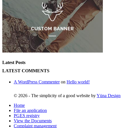
Latest Posts
LATEST COMMENTS
A WordPress Commenter
on
Hello world!
©
2026 - The simplicity of a good website by
Yüna Design
Home
File an application
PGES registry
View the Documents
Complaint management